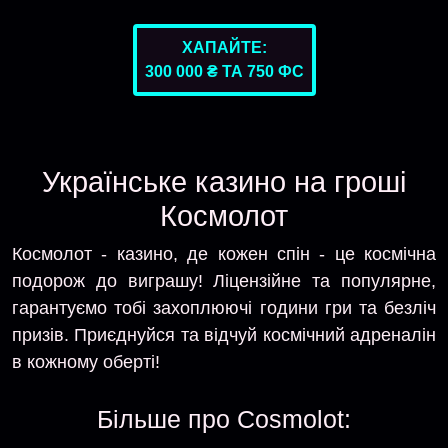
ХАПАЙТЕ:
300 000 ₴ ТА 750 ФС
Українське казино на гроші
Космолот
Космолот - казино, де кожен спін - це космічна
подорож до виграшу! Ліцензійне та популярне,
гарантуємо тобі захоплюючі години гри та безліч
призів. Приєднуйся та відчуй космічний адреналін
в кожному оберті!
Більше про Cosmolot: